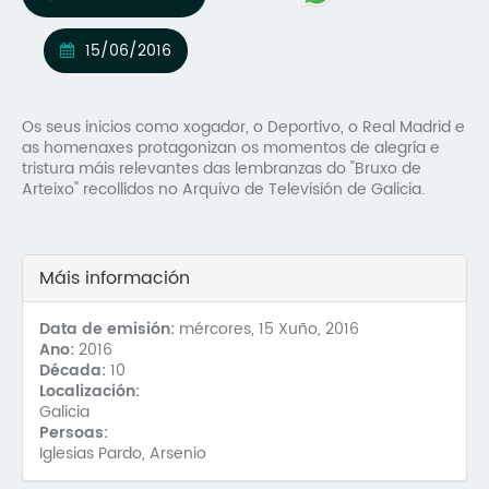
Mo
15/06/2016
O 
O 
Os seus inicios como xogador, o Deportivo, o Real Madrid e
as homenaxes protagonizan os momentos de alegría e
Su
tristura máis relevantes das lembranzas do "Bruxo de
Arteixo" recollidos no Arquivo de Televisión de Galicia.
Rex
Máis información
Data de emisión:
mércores, 15 Xuño, 2016
Ano:
2016
Década:
10
Localización:
Galicia
Persoas:
Iglesias Pardo, Arsenio