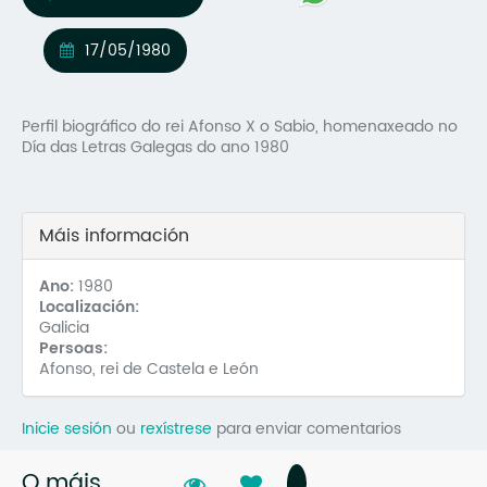
Mo
17/05/1980
O 
O 
Perfil biográfico do rei Afonso X o Sabio, homenaxeado no
Día das Letras Galegas do ano 1980
Su
Rex
Máis información
Ano:
1980
Localización:
Galicia
Persoas:
Afonso, rei de Castela e León
Inicie sesión
ou
rexístrese
para enviar comentarios
O máis