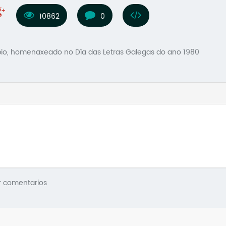
10862
0
Sabio, homenaxeado no Día das Letras Galegas do ano 1980
r comentarios