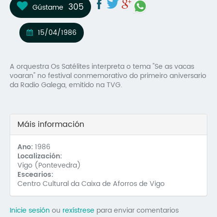
305
Gústame
Mo
O 
15/04/1986
O 
A orquestra Os Satélites interpreta o tema "Se as vacas
Su
voaran" no festival conmemorativo do primeiro aniversario
da Radio Galega, emitido na TVG.
Rex
Máis información
Ano:
1986
Localización:
Vigo (Pontevedra)
Escearios:
Centro Cultural da Caixa de Aforros de Vigo
Inicie sesión
ou
rexístrese
para enviar comentarios