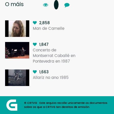
O máis
2,858
Man de Camelle
1,847
Concerto de
Montserrat Caballé en
Pontevedra en 1987
1,663
Allariz no ano 1985
© CRTVG · Este arquivo recolle unicamente os documentos
sobre os que a CRTVG ten dereitos de emisión