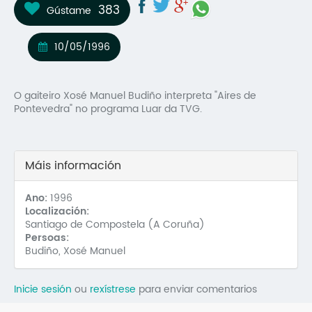
383
Gústame
Mo
O 
10/05/1996
O 
O gaiteiro Xosé Manuel Budiño interpreta "Aires de
Su
Pontevedra" no programa Luar da TVG.
Rex
Máis información
Ano:
1996
Localización:
Santiago de Compostela (A Coruña)
Persoas:
Budiño, Xosé Manuel
Inicie sesión
ou
rexístrese
para enviar comentarios