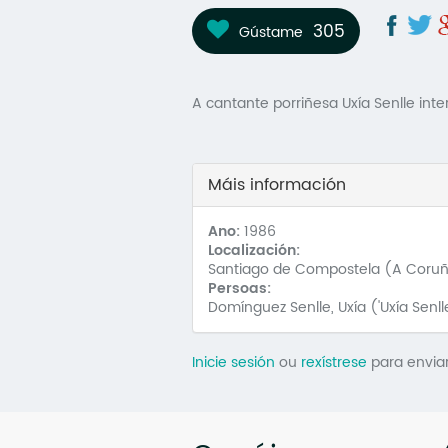
305
Gústame
A cantante porriñesa Uxía Senlle int
Máis información
Ano:
1986
Localización:
Santiago de Compostela (A Coru
Persoas:
Domínguez Senlle, Uxía ('Uxía Senll
Inicie sesión
ou
rexístrese
para envia