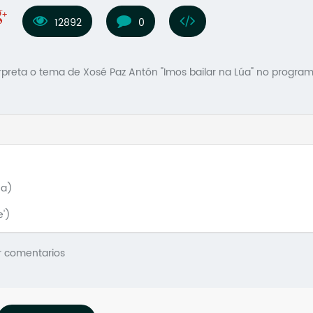
12892
0
erpreta o tema de Xosé Paz Antón "Imos bailar na Lúa" no program
ña)
e')
r comentarios