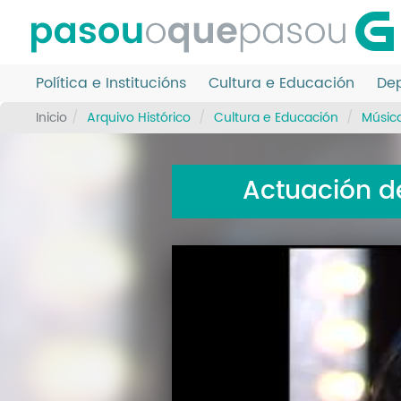
Ir
o
contido
principal
Política e Institucións
Cultura e Educación
Dep
Inicio
Arquivo Histórico
Cultura e Educación
Músic
Actuación de