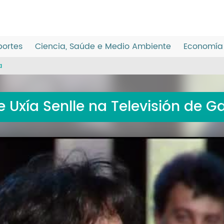
ortes
Ciencia, Saúde e Medio Ambiente
Economía 
a
 Uxía Senlle na Televisión de Ga