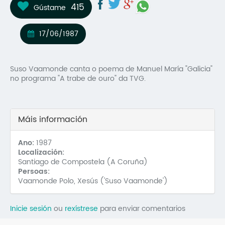
415
Gústame
Mo
O 
17/06/1987
O 
Suso Vaamonde canta o poema de Manuel María "Galicia"
Su
no programa "A trabe de ouro" da TVG.
Rex
Máis información
Ano:
1987
Localización:
Santiago de Compostela (A Coruña)
Persoas:
Vaamonde Polo, Xesús ('Suso Vaamonde')
Inicie sesión
ou
rexístrese
para enviar comentarios