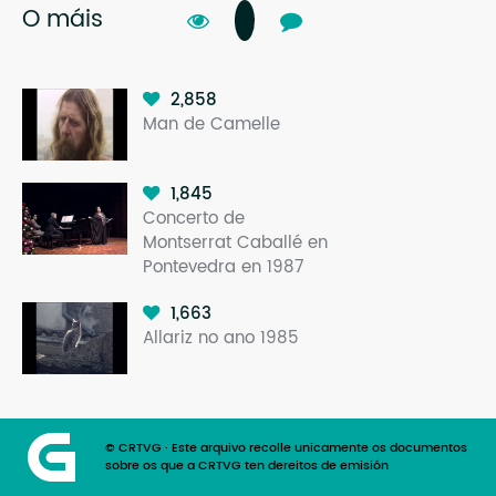
O máis
2,858
Man de Camelle
1,845
Concerto de
Montserrat Caballé en
Pontevedra en 1987
1,663
Allariz no ano 1985
© CRTVG · Este arquivo recolle unicamente os documentos
sobre os que a CRTVG ten dereitos de emisión