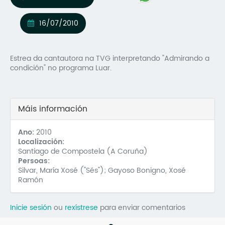
Mo
16/07/2010
O 
O 
Estrea da cantautora na TVG interpretando "Admirando a
condición" no programa Luar.
Su
Rex
Máis información
Ano:
2010
Localización:
Santiago de Compostela (A Coruña)
Persoas:
Silvar, María Xosé ("Sés"); Gayoso Bonigno, Xosé
Ramón
Inicie sesión
ou
rexístrese
para enviar comentarios