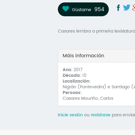
954
Gústame
Casares lembra a primeira lexislatu
Máis información
Ano:
2017
Década:
10
Localización:
Nigrán (Pontevedra) e Santiago 
Persoas:
Casares Mouriño, Carlos
Inicie sesión
ou
rexístrese
para envia