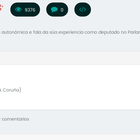
9376
0
ra autonómica e fala da súa experiencia como deputado no Parl
(A Coruña)
r comentarios