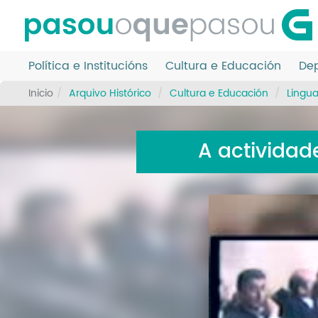
Ir
o
contido
principal
Política e Institucións
Cultura e Educación
Dep
Inicio
Arquivo Histórico
Cultura e Educación
Lingu
A actividad