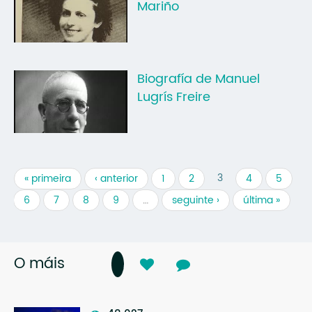
Mariño
Biografía de Manuel
Lugrís Freire
3
« primeira
‹ anterior
1
2
4
5
6
7
8
9
…
seguinte ›
última »
O máis