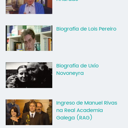
Mo
O 
Biografía de Lois Pereiro
O 
Su
Rex
Biografía de Uxío
Novoneyra
Ingreso de Manuel Rivas
na Real Academia
Galega (RAG)