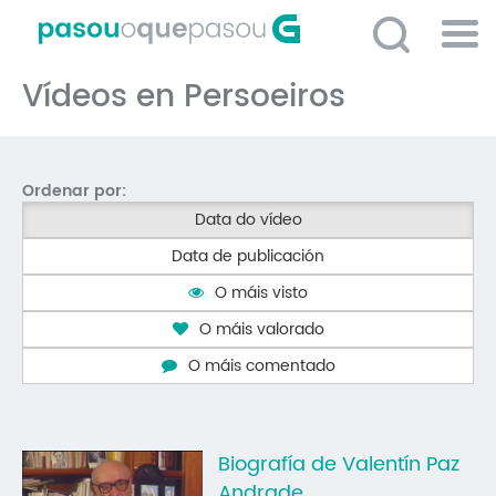
Ir
o
contido
Po
principal
Vídeos en Persoeiros
ME
So
O 
Ordenar por:
P
Data do vídeo
C
Data de publicación
D
O máis visto
E
O máis valorado
C
O máis comentado
S
P
Biografía de Valentín Paz
No
Andrade