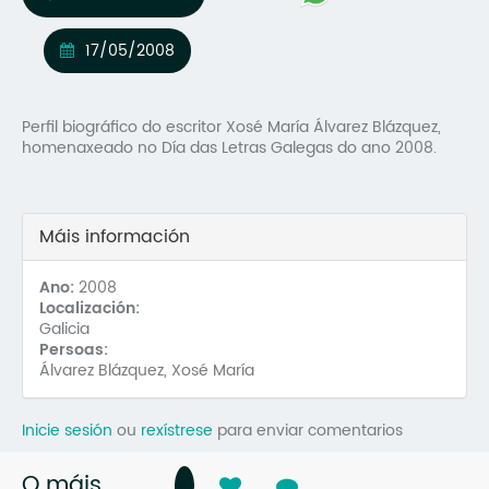
Mo
17/05/2008
O 
O 
Perfil biográfico do escritor Xosé María Álvarez Blázquez,
homenaxeado no Día das Letras Galegas do ano 2008.
Su
Rex
Máis información
Ano:
2008
Localización:
Galicia
Persoas:
Álvarez Blázquez, Xosé María
Inicie sesión
ou
rexístrese
para enviar comentarios
O máis