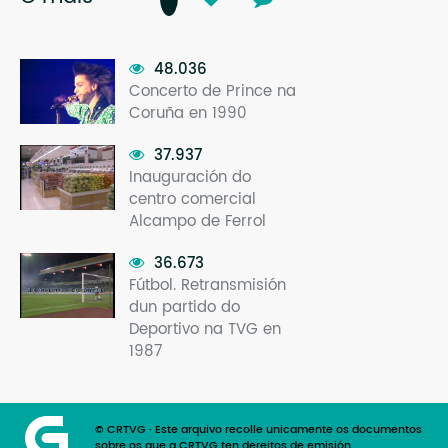
48.036
Concerto de Prince na
Coruña en 1990
37.937
Inauguración do
centro comercial
Alcampo de Ferrol
36.673
Fútbol. Retransmisión
dun partido do
Deportivo na TVG en
1987
© CRTVG · Este arquivo recolle unicamente os documentos
sobre os que a CRTVG ten dereitos de emisión