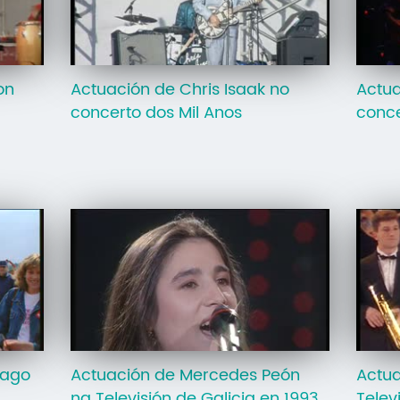
on
Actuación de Chris Isaak no
Actua
concerto dos Mil Anos
conce
iago
Actuación de Mercedes Peón
Actua
na Televisión de Galicia en 1993
Telev