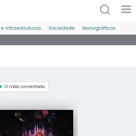
Po
ME
e Infraestruturas
Sociedade
Monográficos
So
O 
P
C
D
O máis comentado
E
C
S
P
No