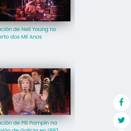
Mo
O 
ción de Neil Young no
O 
rto dos Mil Anos
Su
Rex
ción de Pili Pampín na
isión de Galicia en 1992