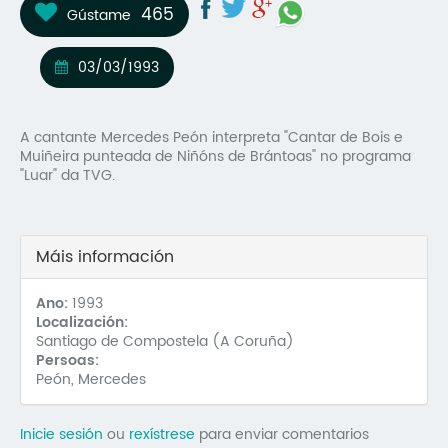
465
Gústame
Mo
O 
03/03/1993
O 
A cantante Mercedes Peón interpreta "Cantar de Bois e
Su
Muiñeira punteada de Niñóns de Brántoas" no programa
"Luar" da TVG.
Rex
Máis información
Ano:
1993
Localización:
Santiago de Compostela (A Coruña)
Persoas:
Peón, Mercedes
Inicie sesión
ou
rexístrese
para enviar comentarios