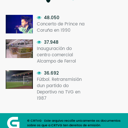
48.050
Concerto de Prince na
Coruña en 1990
37.948
Inauguración do
centro comercial
Alcampo de Ferrol
36.692
Fútbol. Retransmisión
dun partido do
Deportivo na TVG en
1987
© CRTVG · Este arquivo recolle unicamente os documentos
sobre os que a CRTVG ten dereitos de emisión