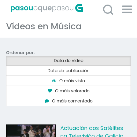
Ir
o
contido
Po
principal
Vídeos en Música
ME
So
O 
Ordenar por:
P
Data do vídeo
C
Data de publicación
D
O máis visto
E
O máis valorado
C
O máis comentado
S
P
Actuación dos Satélites
No
na Televisión de Galicia