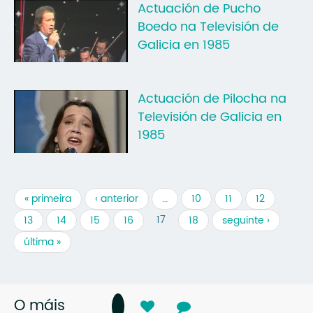
Actuación de Pucho
Boedo na Televisión de
Galicia en 1985
Actuación de Pilocha na
Televisión de Galicia en
1985
« primeira
‹ anterior
…
10
11
12
17
13
14
15
16
18
seguinte ›
última »
O máis