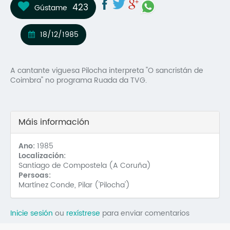
423
Gústame
Mo
O 
18/12/1985
O 
A cantante viguesa Pilocha interpreta "O sancristán de
Su
Coimbra" no programa Ruada da TVG.
Rex
Máis información
Ano:
1985
Localización:
Santiago de Compostela (A Coruña)
Persoas:
Martínez Conde, Pilar ('Pilocha')
Inicie sesión
ou
rexístrese
para enviar comentarios