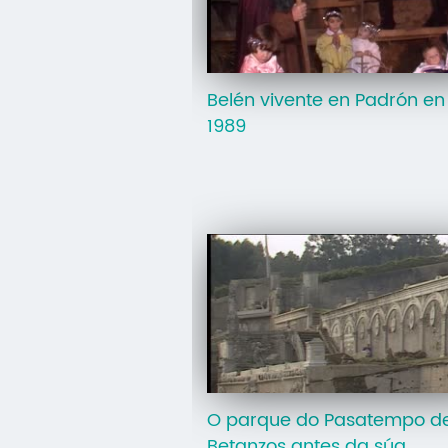
Belén vivente en Padrón en
1989
O parque do Pasatempo d
Betanzos antes da súa