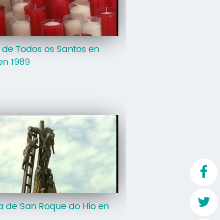
Mo
O 
 de Todos os Santos en
O 
en 1989
Su
Rex
 de San Roque do Hío en