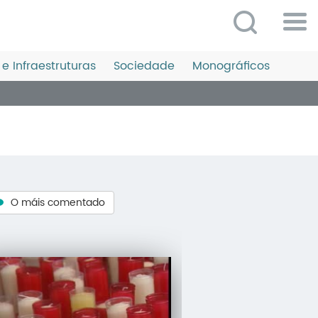
Po
ME
e Infraestruturas
Sociedade
Monográficos
So
O 
P
C
D
O máis comentado
E
C
S
P
No