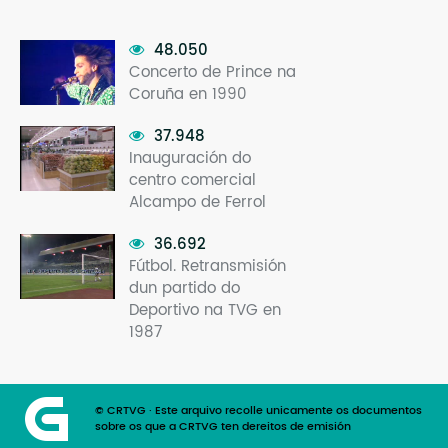
48.050
Concerto de Prince na
Coruña en 1990
37.948
Inauguración do
centro comercial
Alcampo de Ferrol
36.692
Fútbol. Retransmisión
dun partido do
Deportivo na TVG en
1987
© CRTVG · Este arquivo recolle unicamente os documentos
sobre os que a CRTVG ten dereitos de emisión