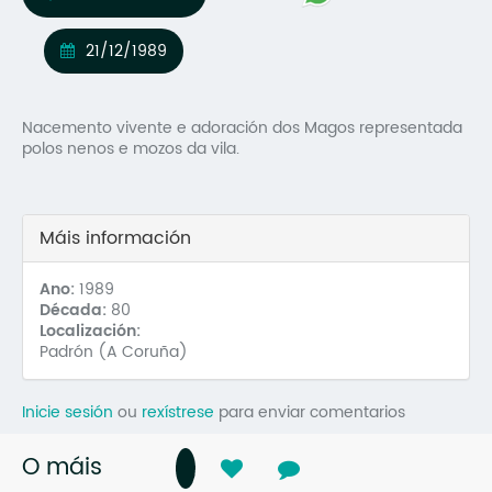
Mo
21/12/1989
O 
O 
Nacemento vivente e adoración dos Magos representada
polos nenos e mozos da vila.
Su
Rex
Máis información
Ano:
1989
Década:
80
Localización:
Padrón (A Coruña)
Inicie sesión
ou
rexístrese
para enviar comentarios
O máis