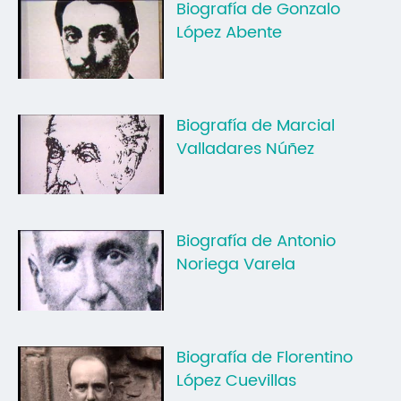
Biografía de Gonzalo
Mo
López Abente
O 
O 
Biografía de Marcial
Su
Valladares Núñez
Rex
Biografía de Antonio
Noriega Varela
Biografía de Florentino
López Cuevillas