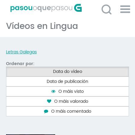
Ir
o
contido
Po
principal
Vídeos en Lingua
ME
So
O 
Letras Galegas
P
Ordenar por:
C
Data do vídeo
D
Data de publicación
E
O máis visto
C
O máis valorado
S
O máis comentado
P
No