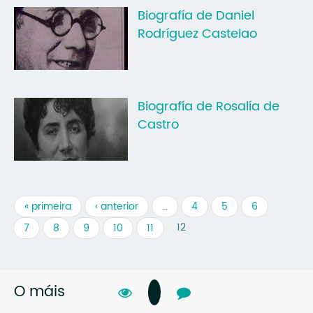
Biografía de Daniel
Rodríguez Castelao
Biografía de Rosalía de
Castro
« primeira
‹ anterior
…
4
5
6
12
7
8
9
10
11
O máis