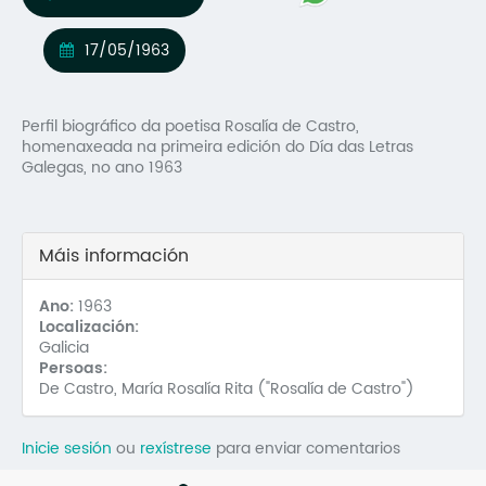
Mo
17/05/1963
O 
O 
Perfil biográfico da poetisa Rosalía de Castro,
homenaxeada na primeira edición do Día das Letras
Su
Galegas, no ano 1963
Rex
Máis información
Ano:
1963
Localización:
Galicia
Persoas:
De Castro, María Rosalía Rita ("Rosalía de Castro")
Inicie sesión
ou
rexístrese
para enviar comentarios