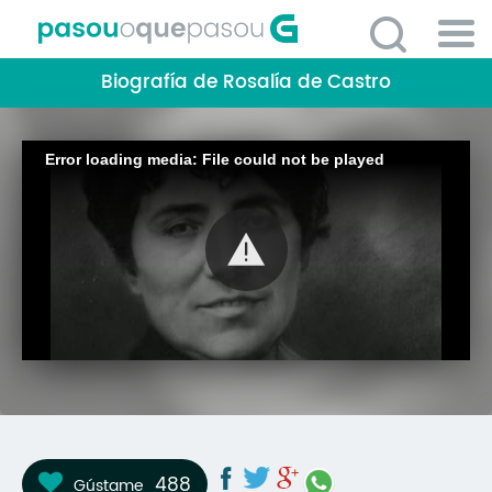
Ir
o
contido
Po
principal
Biografía de Rosalía de Castro
ME
So
O 
Error loading media: File could not be played
P
C
D
E
C
S
P
No
488
Gústame