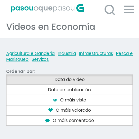
Ir
o
contido
Po
principal
Vídeos en Economía
ME
So
O 
Agricultura e Gandería
Industria
Infraestructuras
Pesca e
P
Marisqueo
Servizos
C
Ordenar por:
D
Data do vídeo
Data de publicación
E
O máis visto
C
O máis valorado
S
O máis comentado
P
No