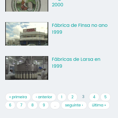
2000
Fábrica de Finsa no ano
1999
Fábricas de Larsa en
1999
3
« primeira
‹ anterior
1
2
4
5
6
7
8
9
…
seguinte ›
última »