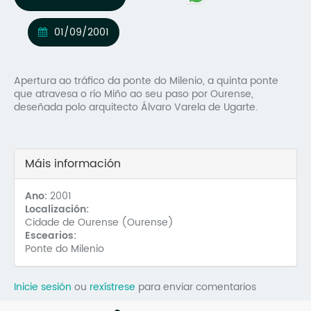
Mo
01/09/2001
O 
O 
Apertura ao tráfico da ponte do Milenio, a quinta ponte
que atravesa o río Miño ao seu paso por Ourense,
Su
deseñada polo arquitecto Álvaro Varela de Ugarte.
Rex
Máis información
Ano:
2001
Localización:
Cidade de Ourense (Ourense)
Escearios:
Ponte do Milenio
Inicie sesión
ou
rexístrese
para enviar comentarios