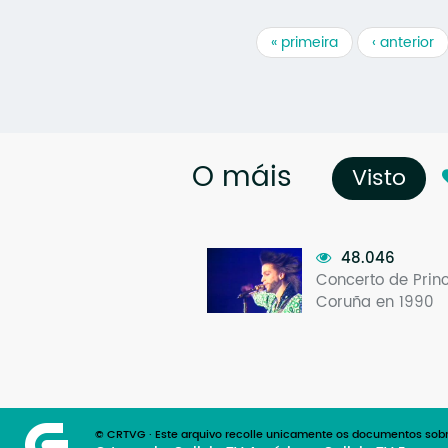
« primeira
‹ anterior
O máis
Visto
(so
48.046
Concerto de Prin
Coruña en 1990
© CRTVG · Este arquivo recolle unicamente os documentos sobr