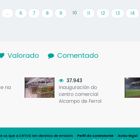
10
…
6
7
8
9
11
12
13
14
lapa activa)
Valorado
Comentado
37.943
ce na
Inauguración do
centro comercial
Alcampo de Ferrol
e os que a CRTVG ten dereitos de emisión
Perfil do contratante
Aviso legal