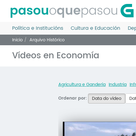
Ir
o
contido
principal
Política e Institucións
Cultura e Educación
Dep
Inicio
Arquivo Histórico
Vídeos en Economía
Agricultura e Gandería
Industria
Inf
Ordenar por:
Data do vídeo
Dat