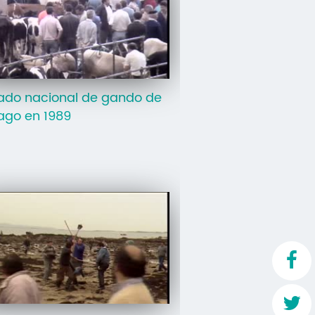
Mo
O 
O 
ado nacional de gando de
Su
ago en 1989
Rex