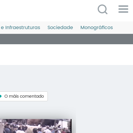
Po
ME
e Infraestruturas
Sociedade
Monográficos
So
O 
P
C
D
E
O máis comentado
C
S
P
No