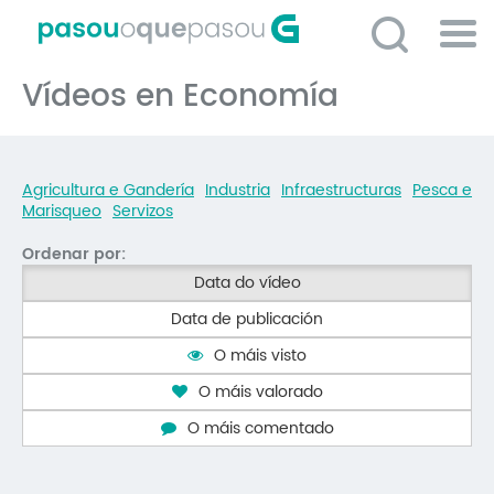
Ir
o
contido
Po
principal
Vídeos en Economía
ME
So
O 
Agricultura e Gandería
Industria
Infraestructuras
Pesca e
P
Marisqueo
Servizos
C
Ordenar por:
D
Data do vídeo
Data de publicación
E
O máis visto
C
O máis valorado
S
O máis comentado
P
No