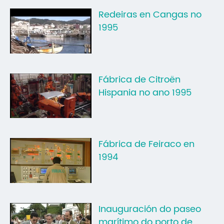
Mo
Redeiras en Cangas no
1995
O 
O 
Su
Fábrica de Citroën
Rex
Hispania no ano 1995
Fábrica de Feiraco en
1994
Inauguración do paseo
marítimo do porto de