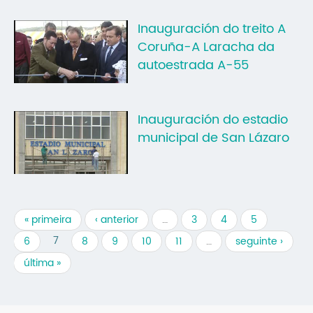
Inauguración do treito A
Coruña-A Laracha da
autoestrada A-55
Inauguración do estadio
municipal de San Lázaro
« primeira
‹ anterior
…
3
4
5
7
6
8
9
10
11
…
seguinte ›
última »