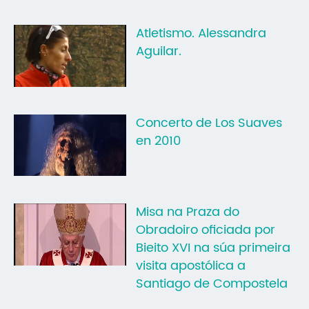
Mo
Atletismo. Alessandra
O 
Aguilar.
O 
Su
Concerto de Los Suaves
Rex
en 2010
Misa na Praza do
Obradoiro oficiada por
Bieito XVI na súa primeira
visita apostólica a
Santiago de Compostela