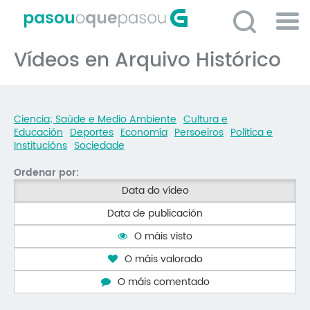
Ir
o
contido
Po
principal
Vídeos en Arquivo Histórico
ME
So
O 
Ciencia; Saúde e Medio Ambiente
Cultura e
P
Educación
Deportes
Economía
Persoeiros
Política e
Institucións
Sociedade
C
Ordenar por:
D
Data do vídeo
E
Data de publicación
C
O máis visto
S
O máis valorado
P
O máis comentado
No