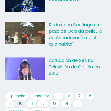
Rodaxe en Santiago e no
pazo de Oca da película
de Almodóvar "La piel
que habito"
Actuación de Sés na
Televisión de Galicia en
2010
« primeira
‹ anterior
…
6
7
8
10
9
11
12
13
14
…