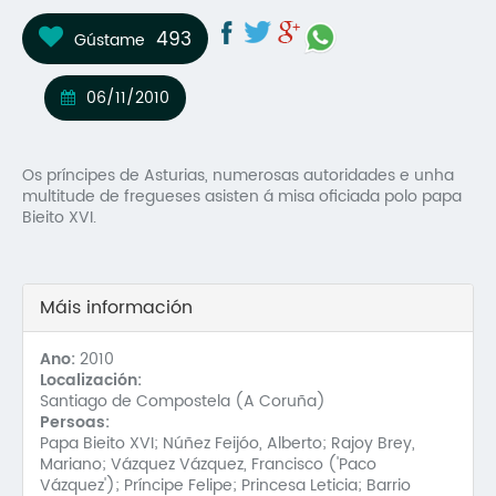
Mo
493
Gústame
O 
06/11/2010
O 
Su
Os príncipes de Asturias, numerosas autoridades e unha
multitude de fregueses asisten á misa oficiada polo papa
Rex
Bieito XVI.
Máis información
Ano:
2010
Localización:
Santiago de Compostela (A Coruña)
Persoas:
Papa Bieito XVI; Núñez Feijóo, Alberto; Rajoy Brey,
Mariano; Vázquez Vázquez, Francisco ('Paco
Vázquez'); Príncipe Felipe; Princesa Leticia; Barrio