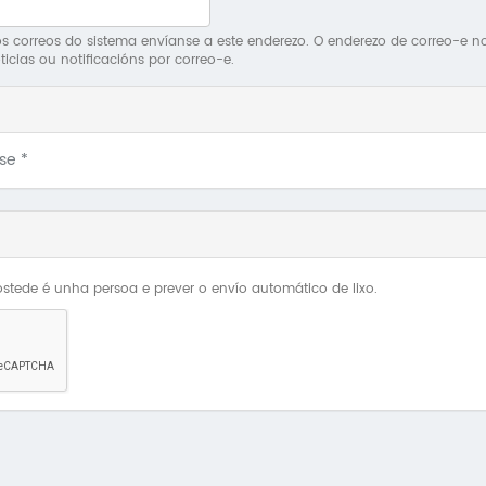
 correos do sistema envíanse a este enderezo. O enderezo de correo-e non 
ticias ou notificacións por correo-e.
Use
*
stede é unha persoa e prever o envío automático de lixo.