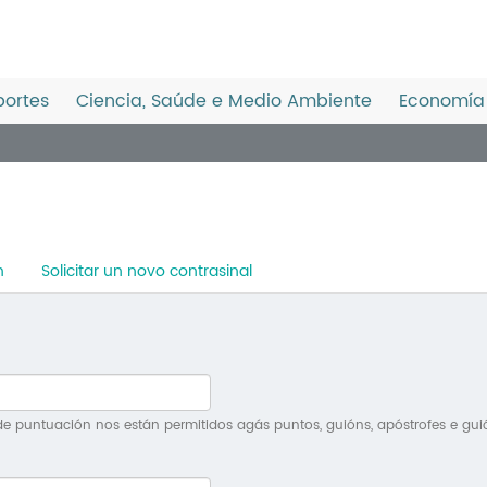
ortes
Ciencia, Saúde e Medio Ambiente
Economía 
n
Solicitar un novo contrasinal
e puntuación nos están permitidos agás puntos, guións, apóstrofes e gui