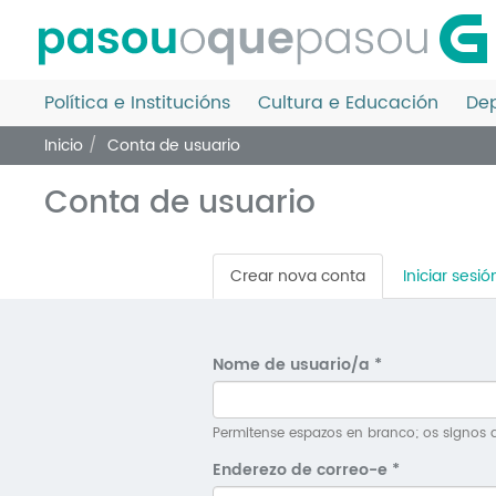
Ir
o
contido
principal
Política e Institucións
Cultura e Educación
Dep
Inicio
Conta de usuario
Conta de usuario
Pestanas
Crear nova conta
(solapa
Iniciar sesió
principais
activa)
Nome de usuario/a
*
Permitense espazos en branco; os signos d
Enderezo de correo-e
*