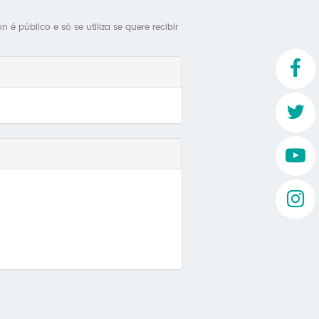
Mo
é público e só se utiliza se quere recibir
O 
O 
Su
Rex