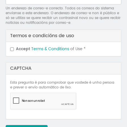
Mo
Un enderezo de correo-e correcto. Todos os correos do sistema
envíanse a este enderezo. O enderezo de correo-e non é público e
O 
só se utiliza se quere recibir un contrasinal novo ou se quere recibir
noticias ou notificacións por correo-e.
O 
Termos e condicións de uso
Su
Accept
Terms & Conditions
of Use
*
Rex
CAPTCHA
Esta pregunta é para comprobar que vostede é unha persoa
e prever o envío automático de lixo.