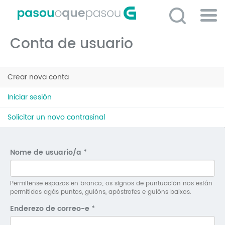
Ir
o
contido
Po
principal
Conta de usuario
ME
So
Pestanas
O 
Crear nova conta
(solapa
principais
activa)
P
Iniciar sesión
C
Solicitar un novo contrasinal
D
E
Nome de usuario/a
*
C
S
Permitense espazos en branco; os signos de puntuación nos están
permitidos agás puntos, guións, apóstrofes e guións baixos.
P
Enderezo de correo-e
*
No