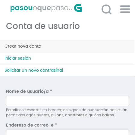
Ir
o
contido
Po
principal
Conta de usuario
ME
So
Pestanas
O 
Crear nova conta
(solapa
principais
activa)
P
Iniciar sesión
C
Solicitar un novo contrasinal
D
E
Nome de usuario/a
*
C
S
Permitense espazos en branco; os signos de puntuación nos están
permitidos agás puntos, guións, apóstrofes e guións baixos.
P
Enderezo de correo-e
*
No