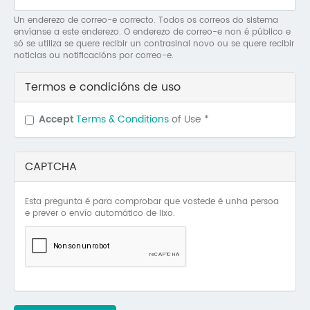
Mo
Un enderezo de correo-e correcto. Todos os correos do sistema
envíanse a este enderezo. O enderezo de correo-e non é público e
O 
só se utiliza se quere recibir un contrasinal novo ou se quere recibir
noticias ou notificacións por correo-e.
O 
Termos e condicións de uso
Su
Accept
Terms & Conditions
of Use
*
Rex
CAPTCHA
Esta pregunta é para comprobar que vostede é unha persoa
e prever o envío automático de lixo.