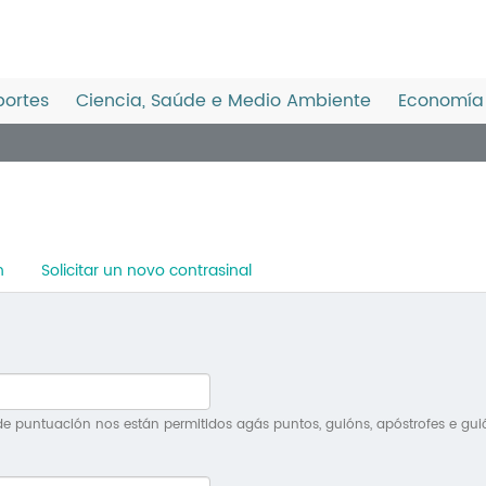
ortes
Ciencia, Saúde e Medio Ambiente
Economía 
n
Solicitar un novo contrasinal
e puntuación nos están permitidos agás puntos, guións, apóstrofes e gui