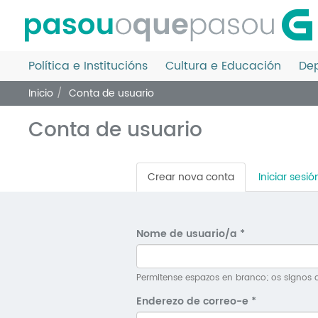
Ir
o
contido
principal
Política e Institucións
Cultura e Educación
Dep
Inicio
Conta de usuario
Conta de usuario
Pestanas
Crear nova conta
(solapa
Iniciar sesió
principais
activa)
Nome de usuario/a
*
Permitense espazos en branco; os signos d
Enderezo de correo-e
*