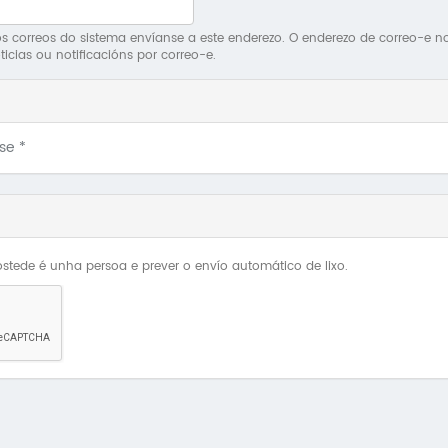
 correos do sistema envíanse a este enderezo. O enderezo de correo-e non 
ticias ou notificacións por correo-e.
Use
*
stede é unha persoa e prever o envío automático de lixo.