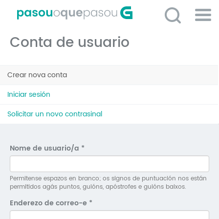
Ir
o
contido
Po
principal
Conta de usuario
ME
So
Pestanas
O 
Crear nova conta
(solapa
principais
activa)
P
Iniciar sesión
C
Solicitar un novo contrasinal
D
E
Nome de usuario/a
*
C
S
Permitense espazos en branco; os signos de puntuación nos están
permitidos agás puntos, guións, apóstrofes e guións baixos.
P
Enderezo de correo-e
*
No