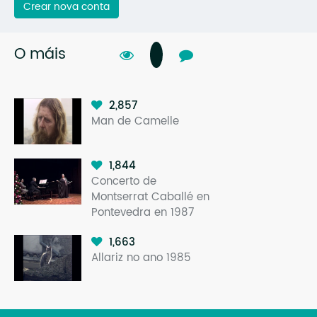
Crear nova conta
O máis
2,857
Man de Camelle
1,844
Concerto de
Montserrat Caballé en
Pontevedra en 1987
1,663
Allariz no ano 1985