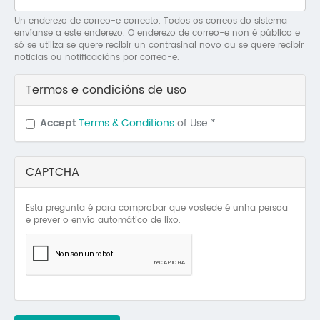
Mo
Un enderezo de correo-e correcto. Todos os correos do sistema
envíanse a este enderezo. O enderezo de correo-e non é público e
O 
só se utiliza se quere recibir un contrasinal novo ou se quere recibir
noticias ou notificacións por correo-e.
O 
Termos e condicións de uso
Su
Accept
Terms & Conditions
of Use
*
Rex
CAPTCHA
Esta pregunta é para comprobar que vostede é unha persoa
e prever o envío automático de lixo.