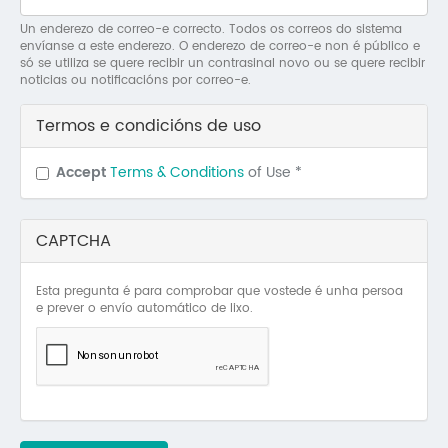
Mo
Un enderezo de correo-e correcto. Todos os correos do sistema
envíanse a este enderezo. O enderezo de correo-e non é público e
O 
só se utiliza se quere recibir un contrasinal novo ou se quere recibir
noticias ou notificacións por correo-e.
O 
Termos e condicións de uso
Su
Accept
Terms & Conditions
of Use
*
Rex
CAPTCHA
Esta pregunta é para comprobar que vostede é unha persoa
e prever o envío automático de lixo.