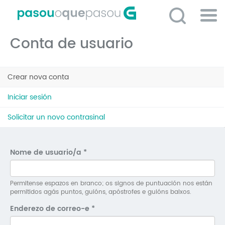
Ir
o
contido
Po
principal
Conta de usuario
ME
So
Pestanas
O 
Crear nova conta
(solapa
principais
activa)
P
Iniciar sesión
C
Solicitar un novo contrasinal
D
E
Nome de usuario/a
*
C
S
Permitense espazos en branco; os signos de puntuación nos están
permitidos agás puntos, guións, apóstrofes e guións baixos.
P
Enderezo de correo-e
*
No