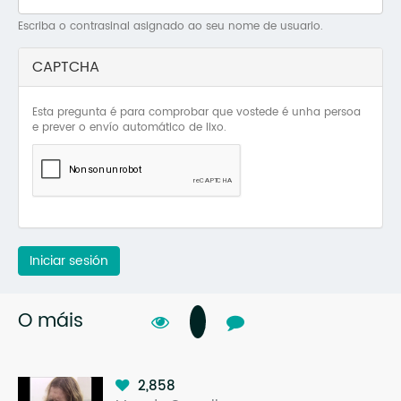
Mo
Escriba o contrasinal asignado ao seu nome de usuario.
O 
CAPTCHA
O 
Esta pregunta é para comprobar que vostede é unha persoa
Su
e prever o envío automático de lixo.
Rex
Iniciar sesión
O máis
2,858