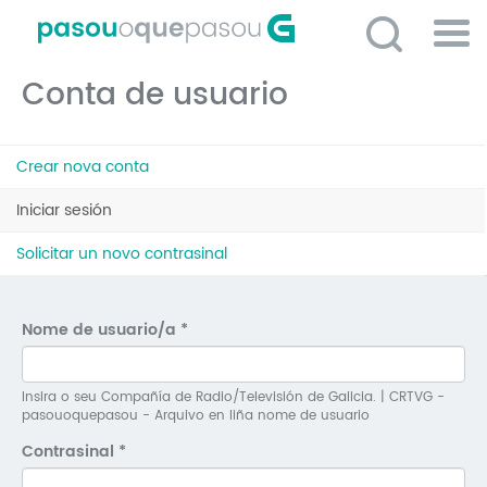
Ir
o
contido
Po
principal
Conta de usuario
ME
So
Pestanas
O 
Crear nova conta
principais
P
Iniciar sesión
(solapa
activa)
C
Solicitar un novo contrasinal
D
E
Nome de usuario/a
*
C
S
Insira o seu Compañía de Radio/Televisión de Galicia. | CRTVG -
pasouoquepasou - Arquivo en liña nome de usuario
P
Contrasinal
*
No