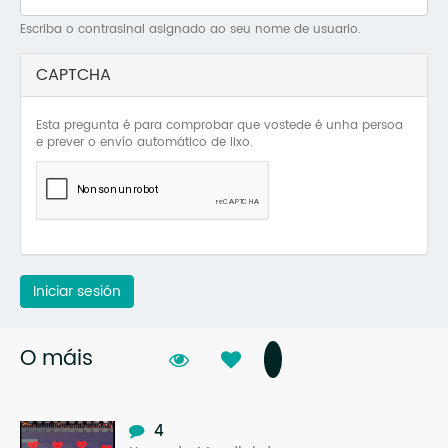
Mo
Escriba o contrasinal asignado ao seu nome de usuario.
O 
CAPTCHA
O 
Esta pregunta é para comprobar que vostede é unha persoa
Su
e prever o envío automático de lixo.
Rex
Iniciar sesión
O máis
4