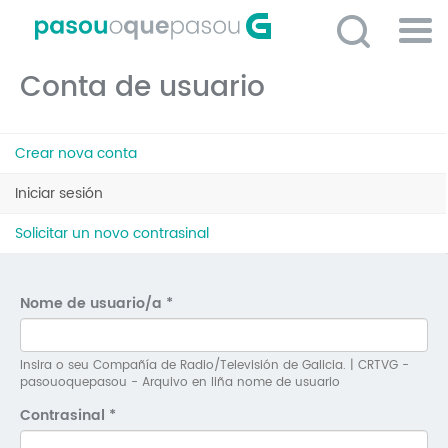
Ir
o
contido
Po
principal
Conta de usuario
ME
So
Pestanas
O 
Crear nova conta
principais
P
Iniciar sesión
(solapa
activa)
C
Solicitar un novo contrasinal
D
E
Nome de usuario/a
*
C
S
Insira o seu Compañía de Radio/Televisión de Galicia. | CRTVG -
pasouoquepasou - Arquivo en liña nome de usuario
P
Contrasinal
*
No