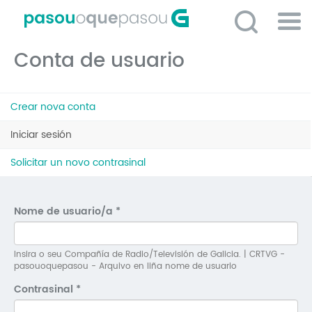
Ir
o
contido
Po
principal
Conta de usuario
ME
So
Pestanas
O 
Crear nova conta
principais
P
Iniciar sesión
(solapa
activa)
C
Solicitar un novo contrasinal
D
E
Nome de usuario/a
*
C
S
Insira o seu Compañía de Radio/Televisión de Galicia. | CRTVG -
pasouoquepasou - Arquivo en liña nome de usuario
P
Contrasinal
*
No