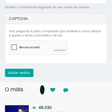
Mo
Escriba o contrasinal asignado ao seu nome de usuario.
O 
CAPTCHA
O 
Esta pregunta é para comprobar que vostede é unha persoa
Su
e prever o envío automático de lixo.
Rex
Iniciar sesión
O máis
48.030