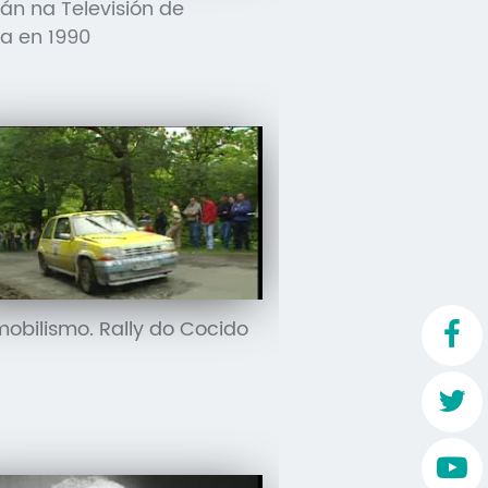
lán na Televisión de
Mo
ia en 1990
O 
O 
Su
Rex
obilismo. Rally do Cocido