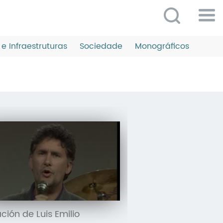
Po
ME
e Infraestruturas
Sociedade
Monográficos
So
O 
P
C
D
E
C
S
P
ción de Luis Emilio
No