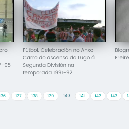
cro
Fútbol. Celebración no Anxo
Biogr
a
Carro do ascenso do Lugo á
Freire
7-98
Segunda División na
temporada 1991-92
140
136
137
138
139
141
142
143