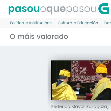
Ir
o
contido
principal
Política e Institucións
Cultura e Educación
Dep
O máis valorado
Federico Mayor Zaragoza,