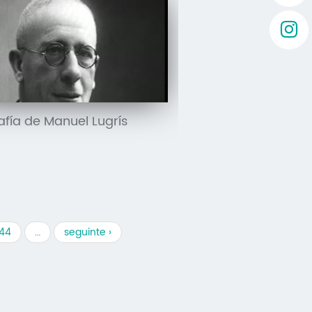
afía de Manuel Lugrís
144
…
seguinte ›