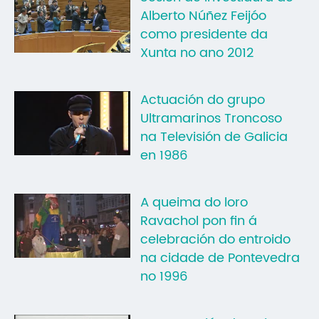
Alberto Núñez Feijóo
Mo
como presidente da
O 
Xunta no ano 2012
O 
Actuación do grupo
Su
Ultramarinos Troncoso
Rex
na Televisión de Galicia
en 1986
A queima do loro
Ravachol pon fin á
celebración do entroido
na cidade de Pontevedra
no 1996