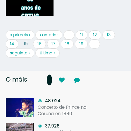
« primeira
‹ anterior
…
11
12
13
15
14
16
17
18
19
…
seguinte ›
última »
O máis
48.024
Concerto de Prince na
Coruña en 1990
37.928