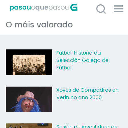
Ir
o
contido
Po
principal
O máis valorado
ME
So
O 
Fútbol. Historia da
P
Selección Galega de
C
Fútbol
D
E
Xoves de Compadres en
C
Verín no ano 2000
S
P
No
Sesión de investidura de