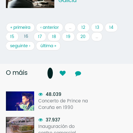
Galicia
« primeira
‹ anterior
…
12
13
14
16
15
17
18
19
20
…
seguinte ›
última »
O máis
48.039
Concerto de Prince na
Coruña en 1990
37.937
Inauguración do