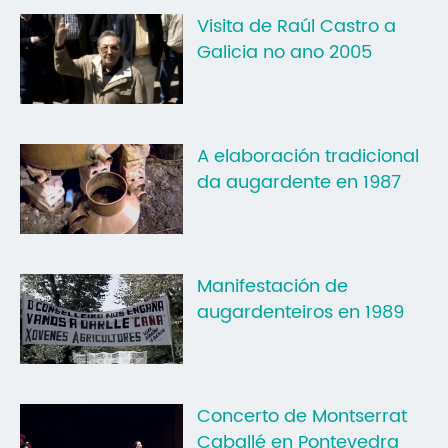
Visita de Raúl Castro a
Mo
Galicia no ano 2005
O 
O 
Su
A elaboración tradicional
da augardente en 1987
Rex
Manifestación de
augardenteiros en 1989
Concerto de Montserrat
Caballé en Pontevedra