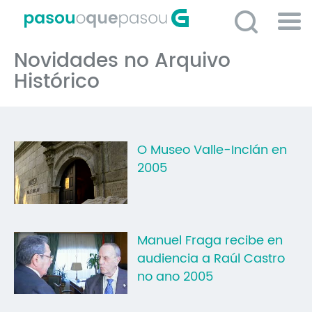
Ir
o
contido
Po
principal
Novidades no Arquivo
ME
So
Histórico
O 
P
O Museo Valle-Inclán en
C
2005
D
E
C
Manuel Fraga recibe en
S
audiencia a Raúl Castro
no ano 2005
P
No