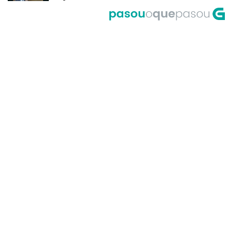
del Riego
A Corrida do Galo de Fornelos en
1999
O meco do entroido de
Teixugueiras en 2001
A Universidade de Santiago, un
dos primeiros accesos á Internet
en Galicia no ano 1995
Primeira actuación de Pablo
Milanés no programa Luar no ano
1999
María Casares lembra a Galicia
desde París en 1989