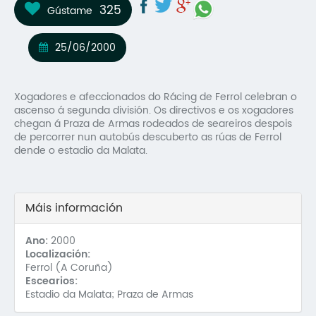
325
Gústame
Mo
O 
25/06/2000
O 
Xogadores e afeccionados do Rácing de Ferrol celebran o
Su
ascenso á segunda división. Os directivos e os xogadores
chegan á Praza de Armas rodeados de seareiros despois
Rex
de percorrer nun autobús descuberto as rúas de Ferrol
dende o estadio da Malata.
Máis información
Ano:
2000
Localización:
Ferrol (A Coruña)
Escearios:
Estadio da Malata; Praza de Armas