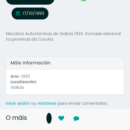
Mo
17/10/1993
O 
O 
Eleccións Autonómicas de Galicia 1993. Xornada electoral
na provincia da Coruña.
Su
Rex
Máis información
Ano:
1993
Localización:
Galicia
Inicie sesión
ou
rexístrese
para enviar comentarios
O máis