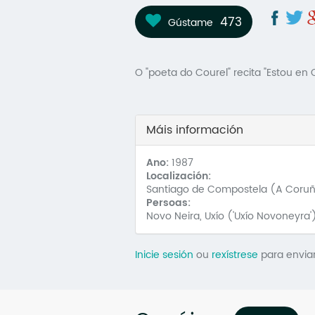
473
Gústame
O "poeta do Courel" recita "Estou en
Máis información
Ano:
1987
Localización:
Santiago de Compostela (A Coru
Persoas:
Novo Neira, Uxío ('Uxío Novoneyra'
Inicie sesión
ou
rexístrese
para envia