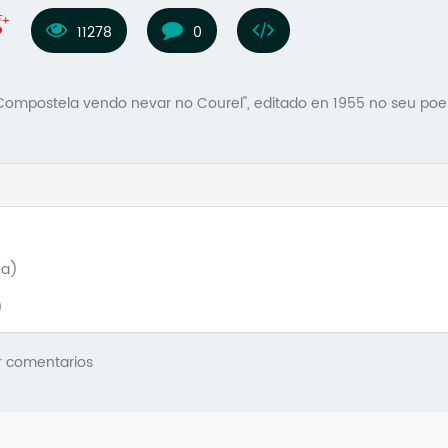
11278
0
 Compostela vendo nevar no Courel", editado en 1955 no seu poem
ña)
)
r comentarios