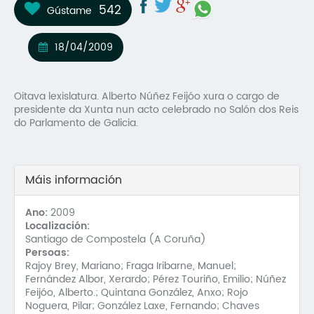
542
Gústame
Mo
O 
18/04/2009
O 
Oitava lexislatura. Alberto Núñez Feijóo xura o cargo de
Su
presidente da Xunta nun acto celebrado no Salón dos Reis
do Parlamento de Galicia.
Rex
Máis información
Ano:
2009
Localización:
Santiago de Compostela (A Coruña)
Persoas:
Rajoy Brey, Mariano; Fraga Iribarne, Manuel;
Fernández Albor, Xerardo; Pérez Touriño, Emilio; Núñez
Feijóo, Alberto.; Quintana González, Anxo; Rojo
Noguera, Pilar; González Laxe, Fernando; Chaves