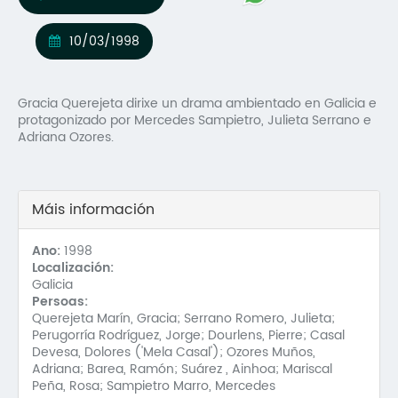
Mo
10/03/1998
O 
O 
Gracia Querejeta dirixe un drama ambientado en Galicia e
protagonizado por Mercedes Sampietro, Julieta Serrano e
Su
Adriana Ozores.
Rex
Máis información
Ano:
1998
Localización:
Galicia
Persoas:
Querejeta Marín, Gracia; Serrano Romero, Julieta;
Perugorría Rodríguez, Jorge; Dourlens, Pierre; Casal
Devesa, Dolores ('Mela Casal'); Ozores Muños,
Adriana; Barea, Ramón; Suárez , Ainhoa; Mariscal
Peña, Rosa; Sampietro Marro, Mercedes