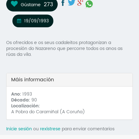
273
Gústame
Mo
O 
19/09/1993
O 
Os ofrecidos e os seus cadaleitos protagonizan a
Su
procesión do Nazareno que percorre todos os anos as
rúas da vila.
Rex
Máis información
Ano:
1993
Década:
90
Localización:
A Pobra do Caramiñal (A Coruña)
Inicie sesión
ou
rexístrese
para enviar comentarios