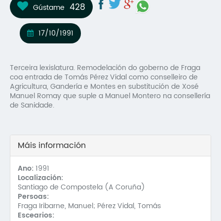
428
Gústame
Mo
O 
17/10/1991
O 
Terceira lexislatura. Remodelación do goberno de Fraga
Su
coa entrada de Tomás Pérez Vidal como conselleiro de
Agricultura, Gandería e Montes en substitución de Xosé
Rex
Manuel Romay que suple a Manuel Montero na consellería
de Sanidade.
Máis información
Ano:
1991
Localización:
Santiago de Compostela (A Coruña)
Persoas:
Fraga Iribarne, Manuel; Pérez Vidal, Tomás
Escearios: