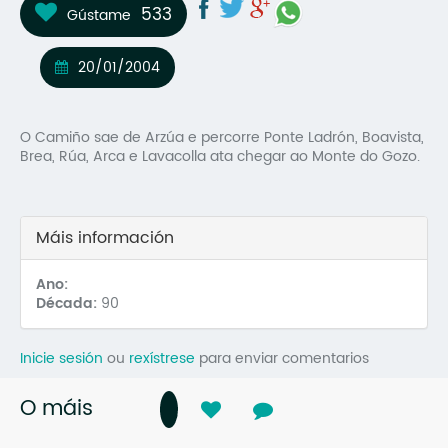
533
Gústame
Mo
O 
20/01/2004
O 
O Camiño sae de Arzúa e percorre Ponte Ladrón, Boavista,
Su
Brea, Rúa, Arca e Lavacolla ata chegar ao Monte do Gozo.
Rex
Máis información
Ano:
Década:
90
Inicie sesión
ou
rexístrese
para enviar comentarios
O máis