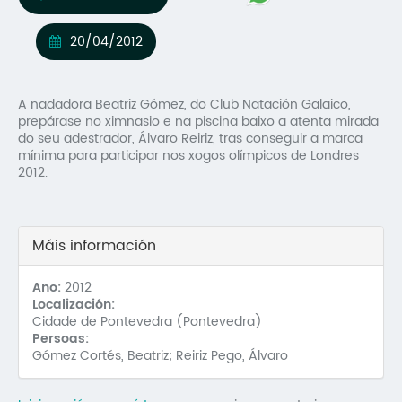
Mo
20/04/2012
O 
O 
A nadadora Beatriz Gómez, do Club Natación Galaico,
prepárase no ximnasio e na piscina baixo a atenta mirada
Su
do seu adestrador, Álvaro Reiriz, tras conseguir a marca
mínima para participar nos xogos olímpicos de Londres
Rex
2012.
Máis información
Ano:
2012
Localización:
Cidade de Pontevedra (Pontevedra)
Persoas:
Gómez Cortés, Beatriz; Reiriz Pego, Álvaro