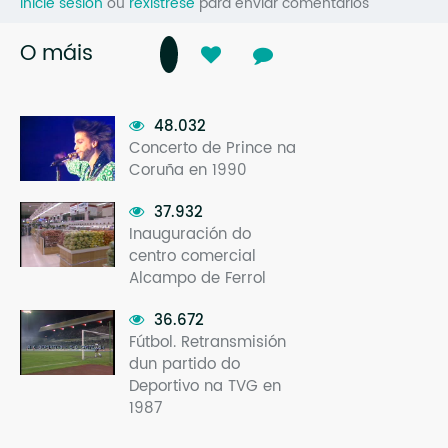
Inicie sesión
ou
rexístrese
para enviar comentarios
O máis
48.032
Concerto de Prince na
Coruña en 1990
37.932
Inauguración do
centro comercial
Alcampo de Ferrol
36.672
Fútbol. Retransmisión
dun partido do
Deportivo na TVG en
1987