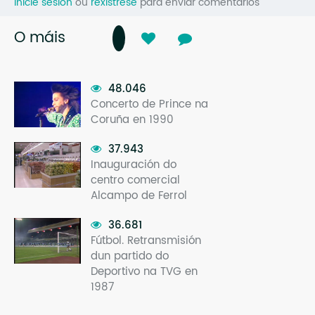
Inicie sesión
ou
rexístrese
para enviar comentarios
O máis
48.046
Concerto de Prince na
Coruña en 1990
37.943
Inauguración do
centro comercial
Alcampo de Ferrol
36.681
Fútbol. Retransmisión
dun partido do
Deportivo na TVG en
1987