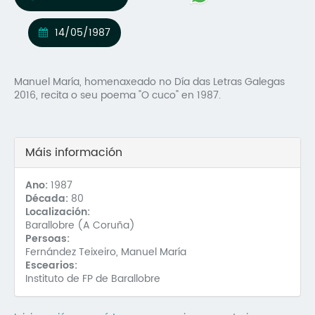
Mo
14/05/1987
O 
O 
Manuel María, homenaxeado no Día das Letras Galegas
2016, recita o seu poema "O cuco" en 1987.
Su
Rex
Máis información
Ano:
1987
Década:
80
Localización:
Barallobre (A Coruña)
Persoas:
Fernández Teixeiro, Manuel María
Escearios:
Instituto de FP de Barallobre