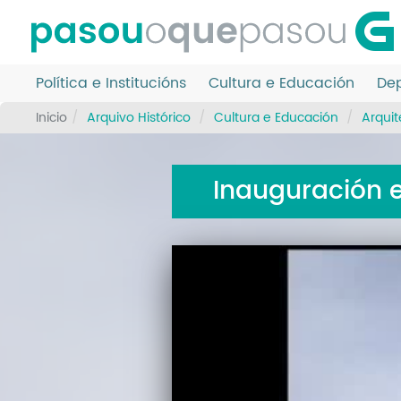
Ir
o
contido
principal
Política e Institucións
Cultura e Educación
Dep
Inicio
Arquivo Histórico
Cultura e Educación
Arquit
Inauguración 