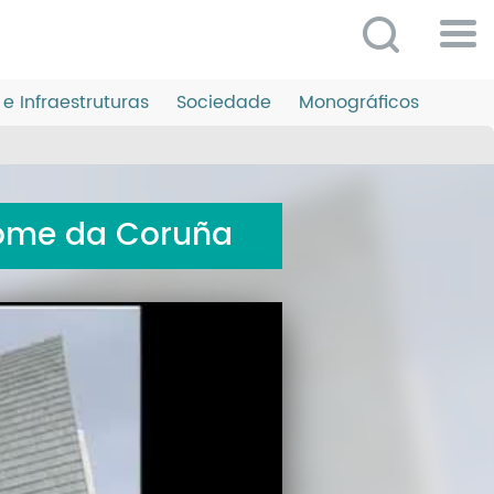
Po
ME
e Infraestruturas
Sociedade
Monográficos
So
O 
P
home da Coruña
C
D
E
C
S
P
No