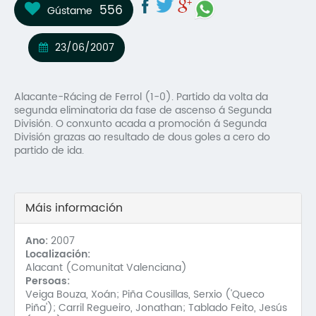
556
Gústame
Mo
O 
23/06/2007
O 
Alacante-Rácing de Ferrol (1-0). Partido da volta da
Su
segunda eliminatoria da fase de ascenso á Segunda
División. O conxunto acada a promoción á Segunda
Rex
División grazas ao resultado de dous goles a cero do
partido de ida.
Máis información
Ano:
2007
Localización:
Alacant (Comunitat Valenciana)
Persoas:
Veiga Bouza, Xoán; Piña Cousillas, Serxio ('Queco
Piña'); Carril Regueiro, Jonathan; Tablado Feito, Jesús